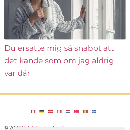
Du ersatte mig så snabbt att
det kände som om jag aldrig
var där
©
2026
SelahCounselingStl