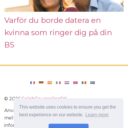
Varför du borde datera en
kvinna som ringer dig på din
BS
©
2026
SelahCounselingStl
This website uses cookies to ensure you get the
Användbara tips för att förbättra förhållandet
best experience on our website.
Learn more
mellan en man och en kvinna. Användbar
information om kärlek. Hur man flirta. Hur man