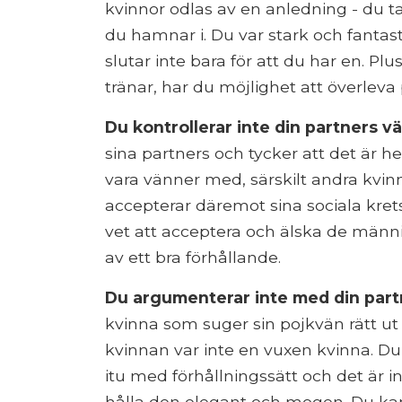
kvinnor odlas av en anledning - du ta
du hamnar i. Du var stark och fantast
slutar inte bara för att du har en. Pl
tränar, har du möjlighet att överleva
Du kontrollerar inte din partners v
sina partners och tycker att det är he
vara vänner med, särskilt andra kvinnl
accepterar däremot sina sociala kretsa
vet att acceptera och älska de männi
av ett bra förhållande.
Du argumenterar inte med din partn
kvinna som suger sin pojkvän rätt ut
kvinnan var inte en vuxen kvinna. Du v
itu med förhållningssätt och det är in
hålla den elegant och mogen. Du kan 