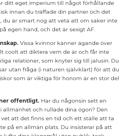
r ditt eget imperium till något förhållande
isk innan du träffade din partner och det
us, du är smart nog att veta att om saker inte
 på egen hand, och det är sexigt AF.
änskap.
Vissa kvinnor känner ägande över
lt coolt att diktera vem de är och får inte
iga relationer, som knyter sig till jalusin. Du
r utan fråga (i naturen självklart) för att du
skor som är viktiga för honom är en stor del
er offentligt.
Har du någonsin sett en
 i allmänhet och rullade dina ögon? Den
et att det finns en tid och ett ställe att ta
te på en allmän plats. Du insisterar på att
lufta dina klagomål utan publik, tack.