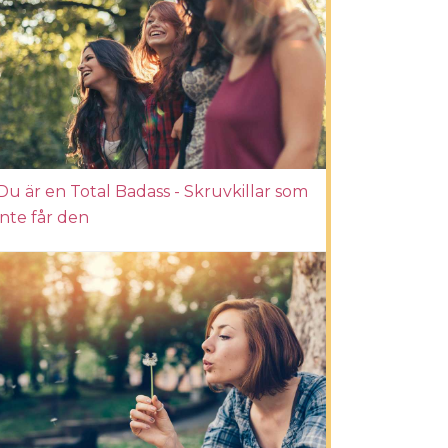
Du är en Total Badass - Skruvkillar som
inte får den