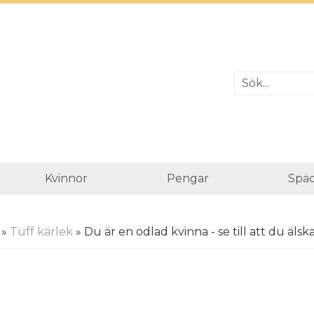
Kvinnor
Pengar
Spä
»
Tuff kärlek
» Du är en odlad kvinna - se till att du äls