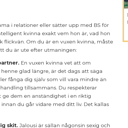
ma i relationer eller sätter upp med BS för
ntelligent kvinna exakt vem hon är, vad hon
sk flickvän. Om du är en vuxen kvinna, måste
att du är ute efter utmaningen:
partner.
En vuxen kvinna vet att om
ör henne glad längre, är det dags att säga
er fånga dig själv som vill vara mindre än
in handling tillsammans. Du respekterar
tt ge dem en anständighet i en riktig
innan du går vidare med ditt liv. Det kallas
g skit.
Jalousi är sällan någonsin sexig och